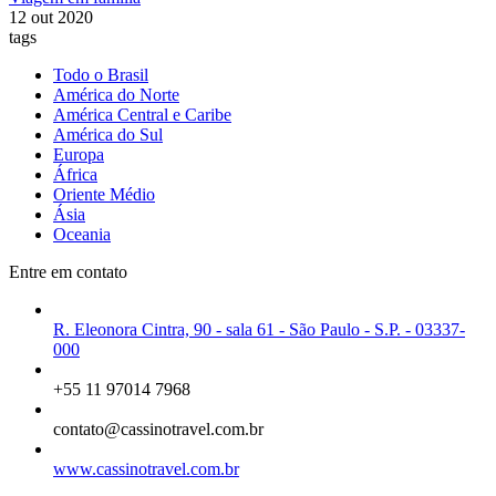
12 out 2020
tags
Todo o Brasil
América do Norte
América Central e Caribe
América do Sul
Europa
África
Oriente Médio
Ásia
Oceania
Entre em contato
R. Eleonora Cintra, 90 - sala 61 - São Paulo - S.P. - 03337-
000
+55 11 97014 7968
contato@cassinotravel.com.br
www.cassinotravel.com.br