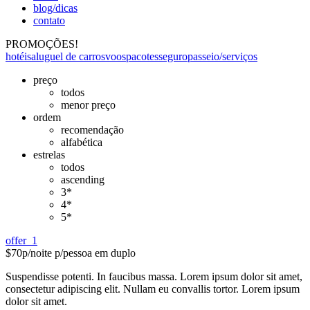
blog/dicas
contato
PROMOÇÕES!
hotéis
aluguel de carros
voos
pacotes
seguro
passeio/serviços
preço
todos
menor preço
ordem
recomendação
alfabética
estrelas
todos
ascending
3*
4*
5*
offer_1
$70
p/noite p/pessoa em duplo
Suspendisse potenti. In faucibus massa. Lorem ipsum dolor sit amet,
consectetur adipiscing elit. Nullam eu convallis tortor. Lorem ipsum
dolor sit amet.