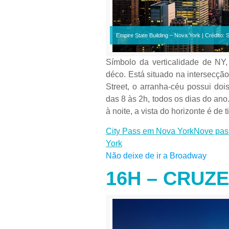
Empire State Building – Nova York | Crédito:
Símbolo da verticalidade de NY,
déco. Está situado na intersecçã
Street, o arranha-céu possui doi
das 8 às 2h, todos os dias do an
à noite, a vista do horizonte é de ti
City Pass em Nova York
Nove pas
York
Não deixe de ir a Broadway
16H – CRUZ