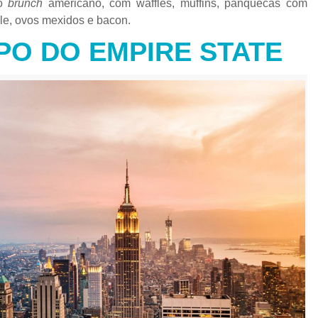
co
brunch
americano, com waffles, muffins, panquecas com
ple, ovos mexidos e bacon.
OPO DO EMPIRE STATE