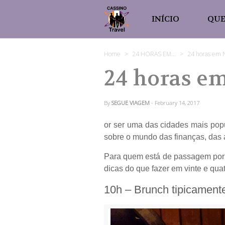
INÍCIO
QU
Home
24 HORAS EM...
24 horas em 
24 horas e
By
SEGUE VIAGEM
- February 14, 2017
or ser uma das cidades mais popu
sobre o mundo das finanças, das ar
Para quem está de passagem por l
dicas do que fazer em vinte e qua
10h – Brunch tipicament