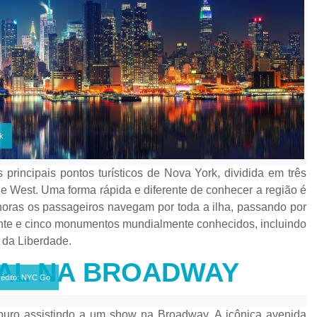
k
 principais pontos turísticos de Nova York, dividida em três
e West. Uma forma rápida e diferente de conhecer a região é
horas os passageiros navegam por toda a ilha, passando por
 vinte e cinco monumentos mundialmente conhecidos, incluindo
 da Liberdade.
CAL NA BROADWAY
rédito: NYC Go
uro assistindo a um show na Broadway. A icônica avenida