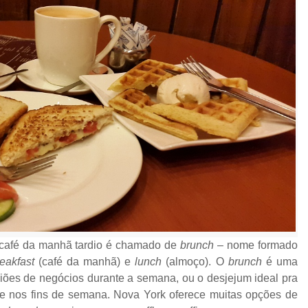
o café da manhã tardio é chamado de
brunch
– nome formado
reakfast
(café da manhã) e
lunch
(almoço). O
brunch
é uma
iões de negócios durante a semana, ou o desjejum ideal pra
e nos fins de semana. Nova York oferece muitas opções de