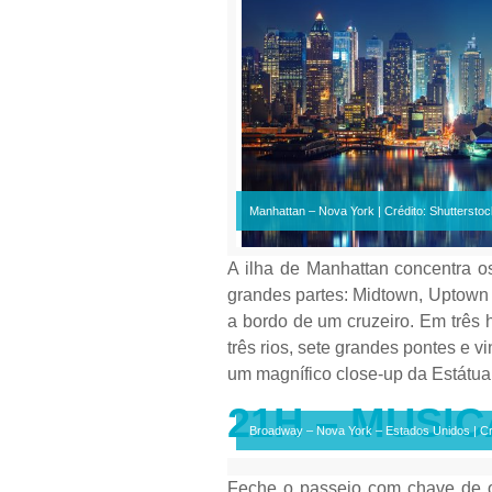
Manhattan – Nova York | Crédito: Shutterstoc
A ilha de Manhattan concentra os
grandes partes: Midtown, Uptown 
a bordo de um cruzeiro. Em três 
três rios, sete grandes pontes e
um magnífico close-up da Estátua
21H – MUSI
Broadway – Nova York – Estados Unidos | C
Feche o passeio com chave de o