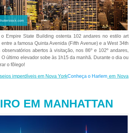
 Shutterstock.com
 o Empire State Building ostenta 102 andares no estilo art
o entre a famosa Quinta Avenida (Fifth Avenue) e a West 34th
s observatórios abertos à visitação, nos 86º e 102º andares,
o. O último elevador sobe às 1h15 da manhã. Durante o dia ou
rar o fôlego!
seios imperdíveis em Nova York
Conheça o Harlem
em Nova
EIRO EM MANHATTAN